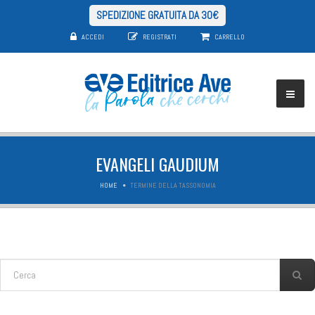
SPEDIZIONE GRATUITA DA 30€
ACCEDI
REGISTRATI
CARRELLO
EVANGELI GAUDIUM
HOME
TERMINE DELLA TASSONOMIA
FORM DI RICERCA
Cerca