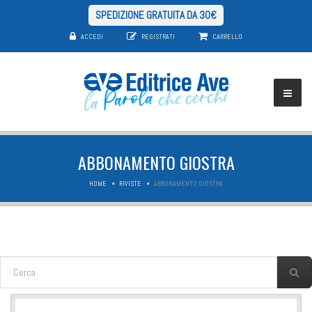
SPEDIZIONE GRATUITA DA 30€
ACCEDI
REGISTRATI
CARRELLO
ABBONAMENTO GIOSTRA
HOME
RIVISTE
ABBONAMENTO GIOSTRA
FORM DI RICERCA
Cerca