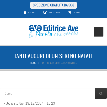
SPEDIZIONE GRATUITA DA 30€
ACCEDI
REGISTRATI
CARRELLO
TANTI AUGURI DI UN SERENO NATALE
HOME
TANTI AUGURI DI UN SERENO NATALE
FORM DI RICERCA
Cerca
Pubblicato Gio, 19/12/2024 - 15:23