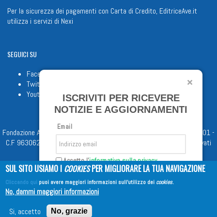
Per la sicurezza dei pagamenti con Carta di Credito, EditriceAve.it
utilizza i servizi di
Nexi
SEGUICI
SU
Facebook
Twitter
Youtube
ISCRIVITI PER RICEVERE
NOTIZIE E AGGIORNAMENTI
Email
Fondazione Apostolicam Actuositatem ETS © 2023 - P.I. 05398481001 -
C.F 96306220581 - REA 888781 del 23/02/98 - Tutti i diritti riservati
Accetto l'
informativa sulla privacy
SUL SITO USIAMO I
COOKIES
PER MIGLIORARE LA TUA NAVIGAZIONE
Cliccando qui
puoi avere maggiori informazioni sull'utilizzo dei
cookies
.
Iscriviti
No, dammi maggiori informazioni
Copyright © 2026
EDITRICE AVE
| All Rights Reserved
Si, accetto
No, grazie