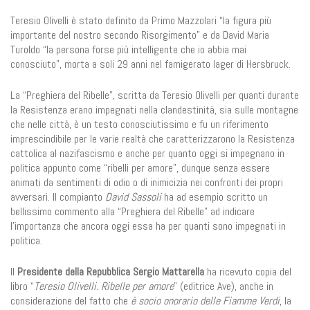
Teresio Olivelli è stato definito da Primo Mazzolari “la figura più
importante del nostro secondo Risorgimento” e da David Maria
Turoldo “la persona forse più intelligente che io abbia mai
conosciuto”, morta a soli 29 anni nel famigerato lager di Hersbruck.
La “Preghiera del Ribelle”, scritta da Teresio Olivelli per quanti durante
la Resistenza erano impegnati nella clandestinità, sia sulle montagne
che nelle città, è un testo conosciutissimo e fu un riferimento
imprescindibile per le varie realtà che caratterizzarono la Resistenza
cattolica al nazifascismo e anche per quanto oggi si impegnano in
politica appunto come “ribelli per amore”, dunque senza essere
animati da sentimenti di odio o di inimicizia nei confronti dei propri
avversari. Il compianto
David Sassoli
ha ad esempio scritto un
bellissimo commento alla “Preghiera del Ribelle” ad indicare
l’importanza che ancora oggi essa ha per quanti sono impegnati in
politica.
Il
Presidente della Repubblica
Sergio Mattarella
ha ricevuto copia del
libro “
Teresio Olivelli. Ribelle per amore
” (editrice Ave), anche in
considerazione del fatto che
è socio onorario delle Fiamme Verdi
, la