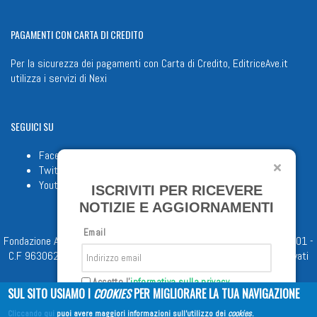
PAGAMENTI
CON CARTA DI CREDITO
Per la sicurezza dei pagamenti con Carta di Credito, EditriceAve.it
utilizza i servizi di
Nexi
SEGUICI
SU
Facebook
Twitter
Youtube
ISCRIVITI PER RICEVERE
NOTIZIE E AGGIORNAMENTI
Email
Fondazione Apostolicam Actuositatem ETS © 2023 - P.I. 05398481001 -
C.F 96306220581 - REA 888781 del 23/02/98 - Tutti i diritti riservati
Accetto l'
informativa sulla privacy
SUL SITO USIAMO I
COOKIES
PER MIGLIORARE LA TUA NAVIGAZIONE
Cliccando qui
puoi avere maggiori informazioni sull'utilizzo dei
cookies
.
Iscriviti