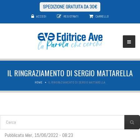
SPEDIZIONE GRATUITA DA 30€
ACCEDI
REGISTRATI
CARRELLO
IL RINGRAZIAMENTO DI SERGIO MATTARELLA
HOME
IL RINGRAZIAMENTO DI SERGIO MATTARELLA
FORM DI RICERCA
Cerca
Pubblicato Mer, 15/06/2022 - 08:23