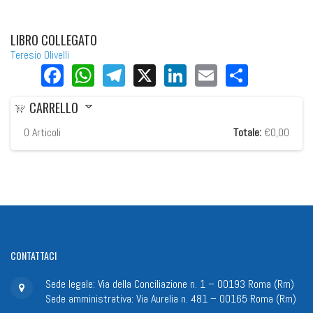
LIBRO COLLEGATO
Teresio Olivelli
Facebook
WhatsApp
Telegram
X
LinkedIn
Email
Share
CARRELLO
0
Articoli
Totale:
€0,00
CONTATTACI
Sede legale: Via della Conciliazione n. 1 – 00193 Roma (Rm)
Sede amministrativa: Via Aurelia n. 481 – 00165 Roma (Rm)