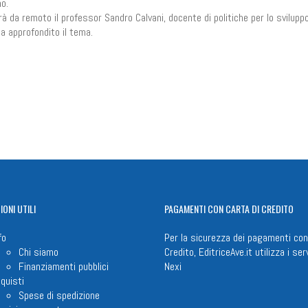
o.
erà da remoto il professor Sandro Calvani, docente di politiche per lo svilupp
ha approfondito il tema.
n
il
Share
IONI
UTILI
PAGAMENTI
CON CARTA DI CREDITO
fo
Per la sicurezza dei pagamenti con
Chi siamo
Credito, EditriceAve.it utilizza i serv
Finanziamenti pubblici
Nexi
quisti
Spese di spedizione