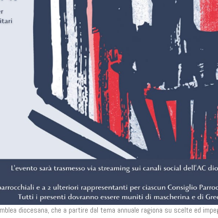
semblea diocesana, che a partire dal tema annuale ragiona su scelte ed impe