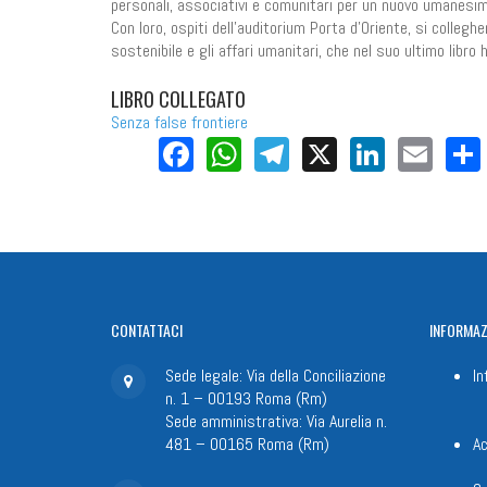
personali, associativi e comunitari per un nuovo umanesim
Con loro, ospiti dell'auditorium Porta d'Oriente, si collegh
sostenibile e gli affari umanitari, che nel suo ultimo libro 
LIBRO COLLEGATO
Senza false frontiere
Facebook
WhatsApp
Telegram
X
LinkedI
Ema
CONTATTACI
INFORMAZ
Sede legale: Via della Conciliazione
In
n. 1 – 00193 Roma (Rm)
Sede amministrativa: Via Aurelia n.
481 – 00165 Roma (Rm)
Ac