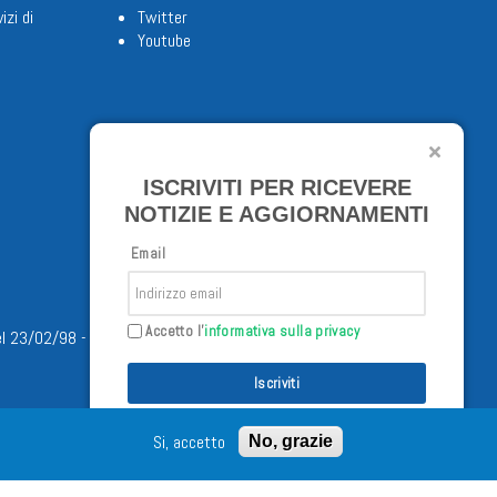
izi di
Twitter
Youtube
ISCRIVITI PER RICEVERE
NOTIZIE E AGGIORNAMENTI
Email
Accetto l'
informativa sulla privacy
/02/98 - Tutti i diritti riservati
Iscriviti
Si, accetto
No, grazie
Connect with us