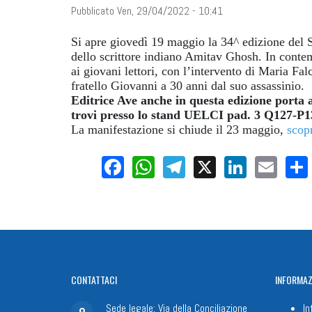
Pubblicato Ven, 29/04/2022 - 10:41
Si apre
giovedì 19 maggio
la 34^ edizione del 
dello scrittore indiano Amitav Ghosh. In conte
ai giovani lettori, con l’intervento di Maria Falc
fratello Giovanni a 30 anni dal suo assassinio.
Editrice Ave anche in questa edizione porta a
trovi presso lo stand UELCI pad. 3 Q127-P1
La manifestazione si chiude il 23 maggio,
scopr
Facebook
WhatsApp
Telegram
X
LinkedI
Ema
CONTATTACI
INFORMAZ
Sede legale: Via della Conciliazione
In