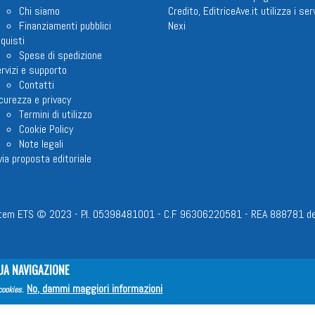
Chi siamo
Credito, EditriceAve.it utilizza i serv
Finanziamenti pubblici
Nexi
quisti
Spese di spedizione
rvizi e supporto
Contatti
curezza e privacy
Termini di utilizzo
Cookie Policy
Note legali
via proposta editoriale
em ETS © 2023 - P.I. 05398481001 - C.F 96306220581 - REA 888781 del 23
UA NAVIGAZIONE
No, dammi maggiori informazioni
cookies
.