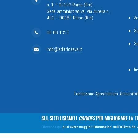
n. 1 – 00193 Roma (Rm)
Sede amministrativa: Via Aurelia n.
481 – 00165 Roma (Rm)
Ac
Se
06 66 1321
Si
info@editriceave.it
In
Fondazione Apostolicam Actuositat
SUL SITO USIAMO I
COOKIES
PER MIGLIORARE LA T
Cliccando qui
puoi avere maggiori informazioni sull'utilizzo dei
Copyright © 2026
EDITRICE AVE
| All Rights Reserved