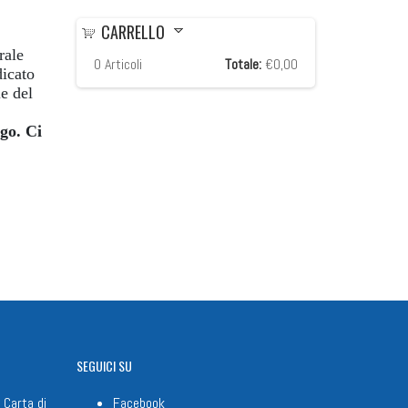
CARRELLO
rale
0
Articoli
Totale:
€0,00
dicato
le del
ogo. Ci
SEGUICI
SU
 Carta di
Facebook