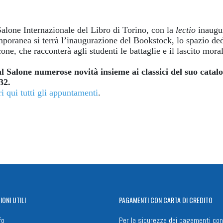
Salone Internazionale del Libro di Torino, con la
lectio
inaugu
mporanea si terrà l’inaugurazione del Bookstock, lo spazio de
one, che racconterà agli studenti le battaglie e il lascito mora
l Salone numerose novità insieme ai classici del suo catal
32.
i qui tutti gli appuntamenti
.
n
il
Share
IONI
UTILI
PAGAMENTI
CON CARTA DI CREDITO
fo
Per la sicurezza dei pagamenti con