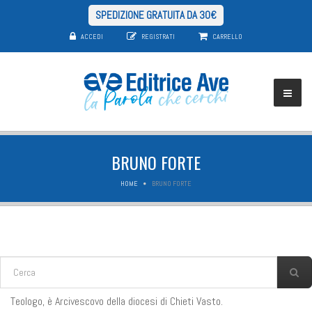
SPEDIZIONE GRATUITA DA 30€
ACCEDI
REGISTRATI
CARRELLO
BRUNO FORTE
HOME
BRUNO FORTE
FORM DI RICERCA
Cerca
Teologo, è Arcivescovo della diocesi di Chieti Vasto.