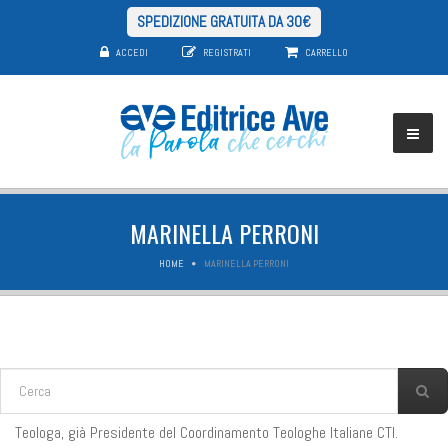
SPEDIZIONE GRATUITA DA 30€
ACCEDI
REGISTRATI
CARRELLO
MARINELLA PERRONI
HOME
MARINELLA PERRONI
FORM DI RICERCA
Cerca
Teologa, già Presidente del Coordinamento Teologhe Italiane CTI.