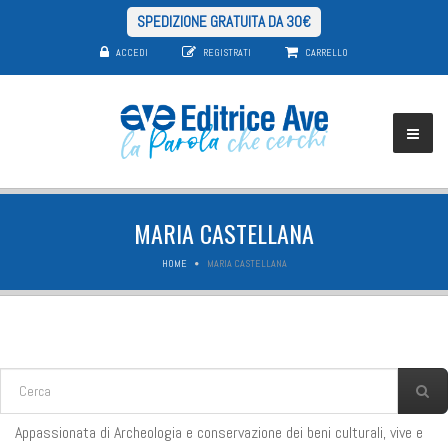
SPEDIZIONE GRATUITA DA 30€
ACCEDI
REGISTRATI
CARRELLO
MARIA CASTELLANA
HOME
MARIA CASTELLANA
FORM DI RICERCA
Cerca
Appassionata di Archeologia e conservazione dei beni culturali, vive e