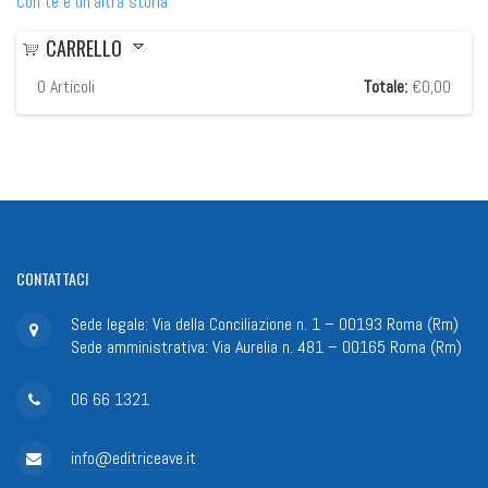
Con te è un'altra storia
CARRELLO
0
Articoli
Totale:
€0,00
CONTATTACI
Sede legale: Via della Conciliazione n. 1 – 00193 Roma (Rm)
Sede amministrativa: Via Aurelia n. 481 – 00165 Roma (Rm)
06 66 1321
info@editriceave.it