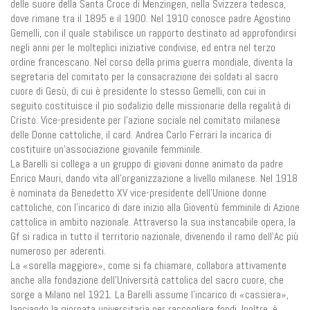
delle suore della Santa Croce di Menzingen, nella Svizzera tedesca,
dove rimane tra il 1895 e il 1900. Nel 1910 conosce padre Agostino
Gemelli, con il quale stabilisce un rapporto destinato ad approfondirsi
negli anni per le molteplici iniziative condivise, ed entra nel terzo
ordine francescano. Nel corso della prima guerra mondiale, diventa la
segretaria del comitato per la consacrazione dei soldati al sacro
cuore di Gesù, di cui è presidente lo stesso Gemelli, con cui in
seguito costituisce il pio sodalizio delle missionarie della regalità di
Cristo. Vice-presidente per l’azione sociale nel comitato milanese
delle Donne cattoliche, il card. Andrea Carlo Ferrari la incarica di
costituire un’associazione giovanile femminile.
La Barelli si collega a un gruppo di giovani donne animato da padre
Enrico Mauri, dando vita all’organizzazione a livello milanese. Nel 1918
è nominata da Benedetto XV vice-presidente dell’Unione donne
cattoliche, con l’incarico di dare inizio alla Gioventù femminile di Azione
cattolica in ambito nazionale. Attraverso la sua instancabile opera, la
Gf si radica in tutto il territorio nazionale, divenendo il ramo dell’Ac più
numeroso per aderenti.
La «sorella maggiore», come si fa chiamare, collabora attivamente
anche alla fondazione dell’Università cattolica del sacro cuore, che
sorge a Milano nel 1921. La Barelli assume l’incarico di «cassiera»,
lanciando la giornata universitaria per raccogliere fondi. Inoltre, è