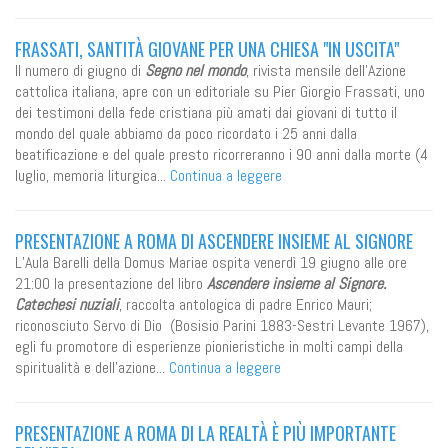
FRASSATI, SANTITÀ GIOVANE PER UNA CHIESA "IN USCITA"
Il numero di giugno di
Segno nel mondo
, rivista mensile dell'Azione
cattolica italiana, apre con un editoriale su Pier Giorgio Frassati, uno
dei testimoni della fede cristiana più amati dai giovani di tutto il
mondo del quale abbiamo da poco ricordato i 25 anni dalla
beatificazione e del quale presto ricorreranno i 90 anni dalla morte (4
luglio, memoria liturgica...
Continua a leggere
PRESENTAZIONE A ROMA DI ASCENDERE INSIEME AL SIGNORE
L’Aula Barelli della Domus Mariae ospita venerdì 19 giugno alle ore
21:00 la presentazione del libro
Ascendere insieme al Signore.
Catechesi nuziali
, raccolta antologica di padre Enrico Mauri;
riconosciuto Servo di Dio (Bosisio Parini 1883-Sestri Levante 1967),
egli fu promotore di esperienze pionieristiche in molti campi della
spiritualità e dell’azione...
Continua a leggere
PRESENTAZIONE A ROMA DI LA REALTÀ È PIÙ IMPORTANTE