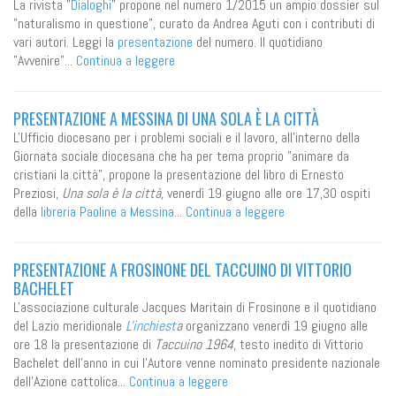
La rivista "
Dialoghi
" propone nel numero 1/2015 un ampio dossier sul
"naturalismo in questione", curato da Andrea Aguti con i contributi di
vari autori. Leggi la
presentazione
del numero. Il quotidiano
"Avvenire"...
Continua a leggere
PRESENTAZIONE A MESSINA DI UNA SOLA È LA CITTÀ
L'Ufficio diocesano per i problemi sociali e il lavoro, all'interno della
Giornata sociale diocesana che ha per tema proprio "animare da
cristiani la città", propone la presentazione del libro di Ernesto
Preziosi,
Una sola è la città
, venerdì 19 giugno alle ore 17,30 ospiti
della
libreria Paoline a Messina
...
Continua a leggere
PRESENTAZIONE A FROSINONE DEL TACCUINO DI VITTORIO
BACHELET
L'associazione culturale Jacques Maritain di Frosinone e il quotidiano
del Lazio meridionale
L'inchiest
a
organizzano venerdì 19 giugno alle
ore 18 la presentazione di
Taccuino 1964
, testo inedito di Vittorio
Bachelet dell'anno in cui l'Autore venne nominato presidente nazionale
dell'Azione cattolica...
Continua a leggere