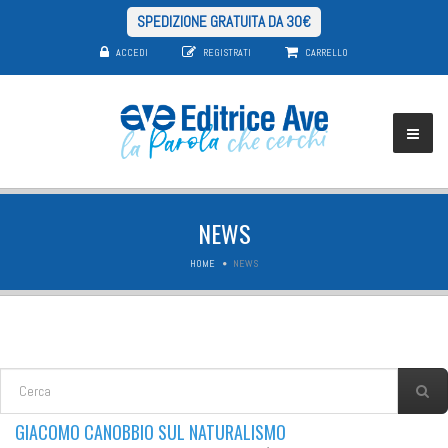
SPEDIZIONE GRATUITA DA 30€
ACCEDI
REGISTRATI
CARRELLO
NEWS
HOME
NEWS
FORM DI RICERCA
Cerca
GIACOMO CANOBBIO SUL NATURALISMO