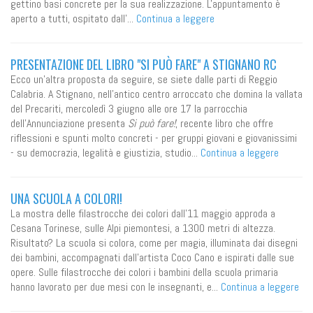
gettino basi concrete per la sua realizzazione. L'appuntamento è
aperto a tutti, ospitato dall'...
Continua a leggere
PRESENTAZIONE DEL LIBRO "SI PUÒ FARE" A STIGNANO RC
Ecco un'altra proposta da seguire, se siete dalle parti di Reggio
Calabria. A Stignano, nell'antico centro arroccato che domina la vallata
del Precariti, mercoledì 3 giugno alle ore 17 la parrocchia
dell'Annunciazione presenta
Si può fare!
, recente libro che offre
riflessioni e spunti molto concreti - per gruppi giovani e giovanissimi
- su democrazia, legalità e giustizia, studio...
Continua a leggere
UNA SCUOLA A COLORI!
La mostra delle filastrocche dei colori dall'11 maggio approda a
Cesana Torinese, sulle Alpi piemontesi, a 1300 metri di altezza.
Risultato? La scuola si colora, come per magia, illuminata dai disegni
dei bambini, accompagnati dall'artista Coco Cano e ispirati dalle sue
opere. Sulle filastrocche dei colori i bambini della scuola primaria
hanno lavorato per due mesi con le insegnanti, e...
Continua a leggere