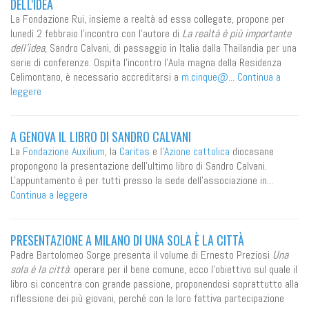
DELL'IDEA
La Fondazione Rui, insieme a realtà ad essa collegate, propone per
lunedì 2 febbraio l'incontro con l'autore di
La realtà è più importante
dell'idea
, Sandro Calvani, di passaggio in Italia dalla Thailandia per una
serie di conferenze. Ospita l'incontro l'Aula magna della Residenza
Celimontano, è necessario accreditarsi a
m.cinque@...
Continua a
leggere
A GENOVA IL LIBRO DI SANDRO CALVANI
La
Fondazione Auxilium
, la
Caritas
e l'
Azione cattolica
diocesane
propongono la presentazione dell'ultimo libro di Sandro Calvani.
L'appuntamento è per tutti presso la sede dell'associazione in...
Continua a leggere
PRESENTAZIONE A MILANO DI UNA SOLA È LA CITTÀ
Padre Bartolomeo Sorge presenta il volume di Ernesto Preziosi
Una
sola è la città
: operare per il bene comune, ecco l'obiettivo sul quale il
libro si concentra con grande passione, proponendosi soprattutto alla
riflessione dei più giovani, perché con la loro fattiva partecipazione