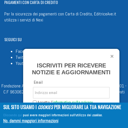
PAGAMENTI
CON CARTA DI CREDITO
Per la sicurezza dei pagamenti con Carta di Credito, EditriceAve.it
utilizza i servizi di
Nexi
SEGUICI
SU
Facebook
Twitter
Youtube
ISCRIVITI PER RICEVERE
NOTIZIE E AGGIORNAMENTI
Email
Fondazione Apostolicam Actuositatem ETS © 2023 - P.I. 05398481001 -
C.F 96306220581 - REA 888781 del 23/02/98 - Tutti i diritti riservati
Accetto l'
informativa sulla privacy
SUL SITO USIAMO I
COOKIES
PER MIGLIORARE LA TUA NAVIGAZIONE
Cliccando qui
puoi avere maggiori informazioni sull'utilizzo dei
cookies
.
Iscriviti
No, dammi maggiori informazioni
Copyright © 2026
EDITRICE AVE
| All Rights Reserved