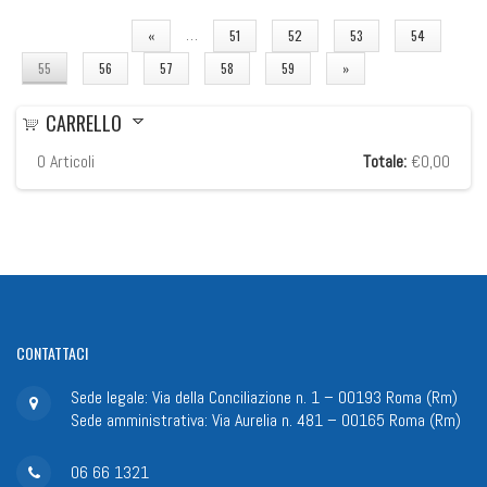
PAGINE
…
«
51
52
53
54
55
56
57
58
59
»
CARRELLO
0
Articoli
Totale:
€0,00
CONTATTACI
Sede legale: Via della Conciliazione n. 1 – 00193 Roma (Rm)
Sede amministrativa: Via Aurelia n. 481 – 00165 Roma (Rm)
06 66 1321