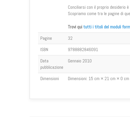
Conciliarsi con il proprio desiderio 
Scopriamo come tra le pagine di qu
Trovi qui
tutti i titoli del moduli form
Pagine
32
ISBN
9788882846091
Data
Gennaio 2010
pubblicazione
Dimensioni
Dimensioni:
15 cm × 21 cm × 0 cm