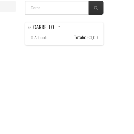
FORM DI RICERCA
Cerca
CARRELLO
0
Articoli
Totale:
€0,00