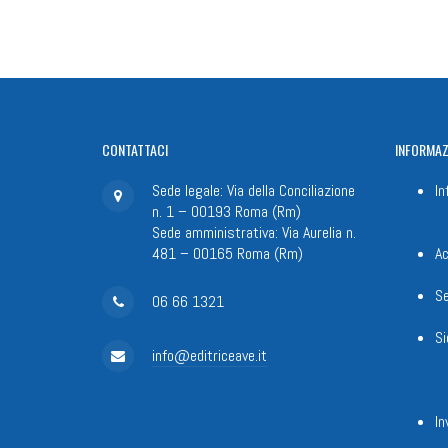
CONTATTACI
INFORMAZ
Sede legale: Via della Conciliazione
In
n. 1 – 00193 Roma (Rm)
Sede amministrativa: Via Aurelia n.
481 – 00165 Roma (Rm)
Ac
Se
06 66 1321
Si
info@editriceave.it
In