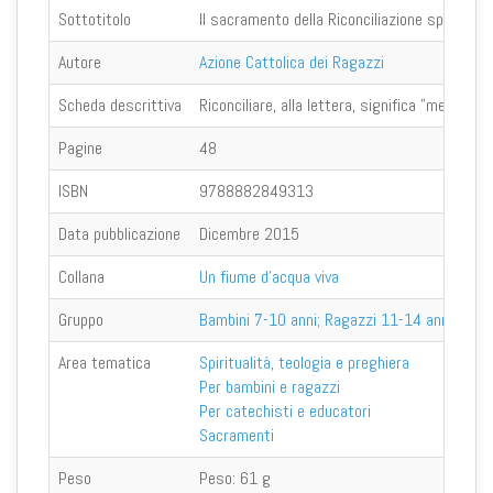
Sottotitolo
Il sacramento della Riconciliazione spiegato 
Autore
Azione Cattolica dei Ragazzi
Scheda descrittiva
Riconciliare, alla lettera, significa "metter
Pagine
48
ISBN
9788882849313
Data pubblicazione
Dicembre 2015
Collana
Un fiume d'acqua viva
Gruppo
Bambini 7-10 anni; Ragazzi 11-14 anni
Area tematica
Spiritualità, teologia e preghiera
Per bambini e ragazzi
Per catechisti e educatori
Sacramenti
Peso
Peso:
61 g