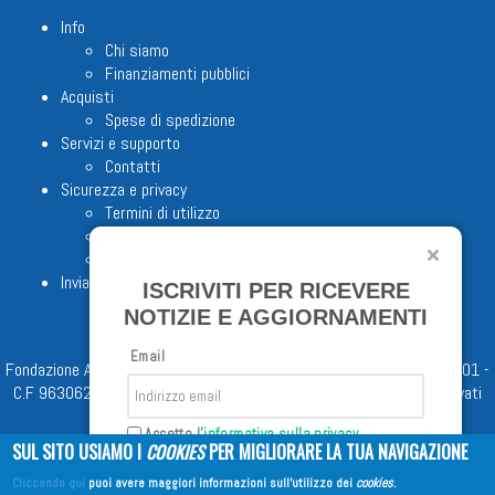
Info
Chi siamo
Finanziamenti pubblici
Acquisti
Spese di spedizione
Servizi e supporto
Contatti
Sicurezza e privacy
Termini di utilizzo
Cookie Policy
Note legali
Invia proposta editoriale
ISCRIVITI PER RICEVERE
NOTIZIE E AGGIORNAMENTI
Email
Fondazione Apostolicam Actuositatem ETS © 2023 - P.I. 05398481001 -
C.F 96306220581 - REA 888781 del 23/02/98 - Tutti i diritti riservati
Accetto l'
informativa sulla privacy
SUL SITO USIAMO I
COOKIES
PER MIGLIORARE LA TUA NAVIGAZIONE
Cliccando qui
puoi avere maggiori informazioni sull'utilizzo dei
cookies
.
Iscriviti