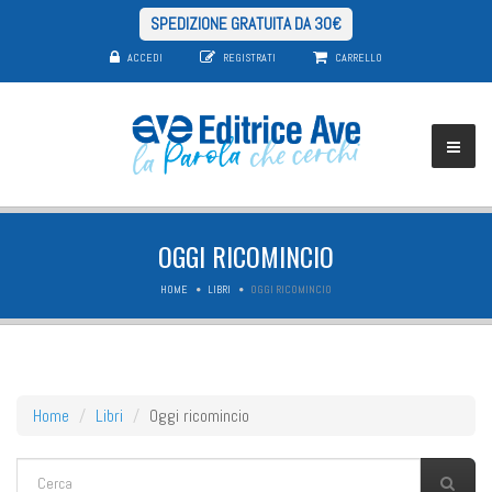
SPEDIZIONE GRATUITA DA 30€
ACCEDI
REGISTRATI
CARRELLO
OGGI RICOMINCIO
HOME
LIBRI
OGGI RICOMINCIO
Home
Libri
Oggi ricomincio
FORM DI RICERCA
Cerca