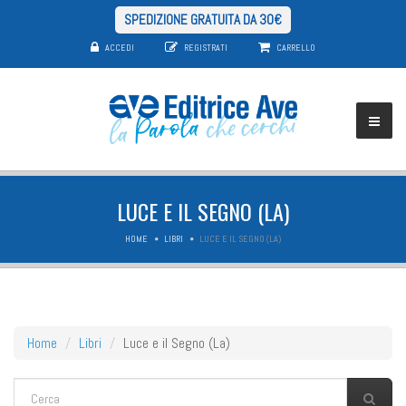
SPEDIZIONE GRATUITA DA 30€
ACCEDI
REGISTRATI
CARRELLO
LUCE E IL SEGNO (LA)
HOME
LIBRI
LUCE E IL SEGNO (LA)
Home
Libri
Luce e il Segno (La)
FORM DI RICERCA
Cerca