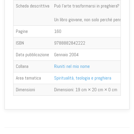
Scheda descrittiva
Può l’arte trasformarsi in preghiera? Quando la
Un libro giovane, non solo perché pensato e r
Pagine
160
ISBN
9788882842222
Data pubblicazione
Gennaio 2004
Collana
Riuniti nel mio nome
Area tematica
Spiritualità, teologia e preghiera
Dimensioni
Dimensioni:
19 cm × 20 cm × 0 cm