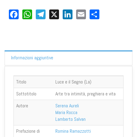
Facebook
WhatsApp
Telegram
X
LinkedIn
Email
Share
Informazioni aggiuntive
Titolo
Luce e il Segno (La)
Sottotitolo
Arte tra intimità, preghiera e vita
Autore
Serena Aureli
Maria Rocca
Lamberto Salvan
Prefazione di
Romina Ramazzotti