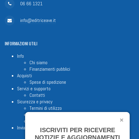
06 66 1321
info@editriceave.it
INFORMAZIONI
UTILI
Info
Chi siamo
Finanziamenti pubblici
Acquisti
Spese di spedizione
Servizi e supporto
Contatti
Sicurezza e privacy
Termini di utilizzo
Cookie Policy
Note legali
Invia proposta editoriale
ISCRIVITI PER RICEVERE
NOTIZIE E AGGIORNAMENTI