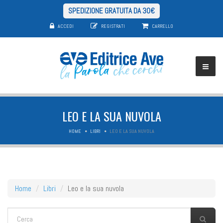
SPEDIZIONE GRATUITA DA 30€
ACCEDI
REGISTRATI
CARRELLO
LEO E LA SUA NUVOLA
HOME
LIBRI
LEO E LA SUA NUVOLA
Home
Libri
Leo e la sua nuvola
FORM DI RICERCA
Cerca