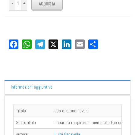
Facebook
WhatsApp
Telegram
X
LinkedIn
Email
Share
Informazioni aggiuntive
Titolo
Leo e la sua nuvola
Sottotitolo
Impara a respirare insieme alle tue emozioni
Autore
Luigi Caravella