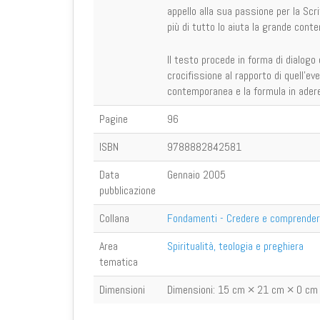
appello alla sua passione per la Scri
più di tutto lo aiuta la grande cont
Il testo procede in forma di dialogo
crocifissione al rapporto di quell'ev
contemporanea e la formula in aderenz
Pagine
96
ISBN
9788882842581
Data
Gennaio 2005
pubblicazione
Collana
Fondamenti - Credere e comprende
Area
Spiritualità, teologia e preghiera
tematica
Dimensioni
Dimensioni:
15 cm × 21 cm × 0 cm