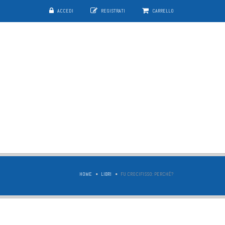
ACCEDI
REGISTRATI
CARRELLO
HOME
LIBRI
FU CROCIFISSO: PERCHÉ?