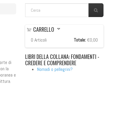
FORM DI RICERCA
Cerca
CARRELLO
0
Articoli
Totale:
€0,00
LIBRI
DELLA COLLANA: FONDAMENTI -
CREDERE E COMPRENDERE
orte di
con la
Nomadi o pellegrini?
poranea e
ittura.