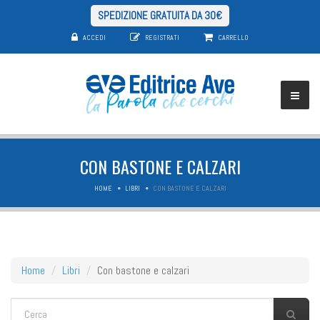
SPEDIZIONE GRATUITA DA 30€
ACCEDI
REGISTRATI
CARRELLO
CON BASTONE E CALZARI
HOME
LIBRI
CON BASTONE E CALZARI
Home
Libri
Con bastone e calzari
FORM DI RICERCA
Cerca