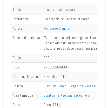
Titolo
Con bastone e calzari
Sottotitolo
Il discepolo nel vangelo di Marco
Autore
Mansueto Bianchi
Scheda descrittiva
"Bastone e calzari" sono gli unici strumenti 
Il testo offre un interessante e insolito via
L’autore, passo dopo passo, analizzando i pu
Pagine
180
ISBN
9788882848996
Data pubblicazione
Novembre 2015
Collana
Sulla Tua Parola - Leggere il Vangelo oggi
Area tematica
Spiritualità, teologia e preghiera
Peso
Peso:
171 g