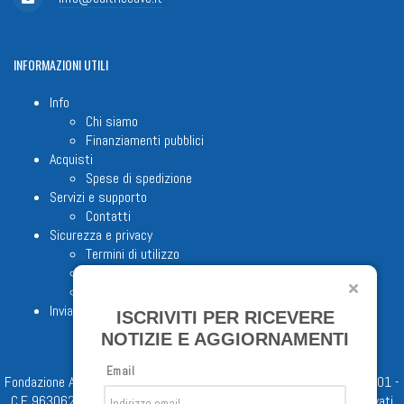
INFORMAZIONI
UTILI
Info
Chi siamo
Finanziamenti pubblici
Acquisti
Spese di spedizione
Servizi e supporto
Contatti
Sicurezza e privacy
Termini di utilizzo
Cookie Policy
Note legali
Invia proposta editoriale
ISCRIVITI PER RICEVERE
NOTIZIE E AGGIORNAMENTI
Email
Fondazione Apostolicam Actuositatem ETS © 2023 - P.I. 05398481001 -
C.F 96306220581 - REA 888781 del 23/02/98 - Tutti i diritti riservati