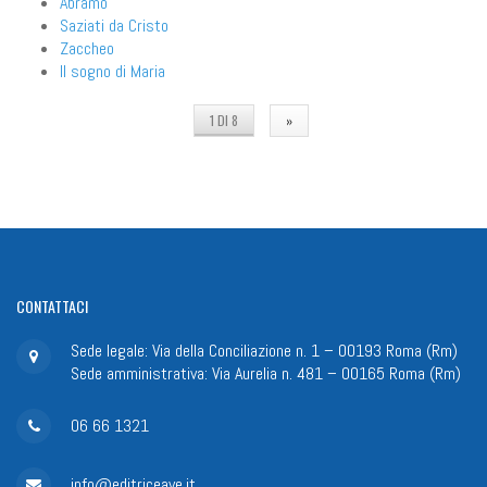
Abramo
Saziati da Cristo
Zaccheo
Il sogno di Maria
1 DI 8
»
CONTATTACI
Sede legale: Via della Conciliazione n. 1 – 00193 Roma (Rm)
Sede amministrativa: Via Aurelia n. 481 – 00165 Roma (Rm)
06 66 1321
info@editriceave.it