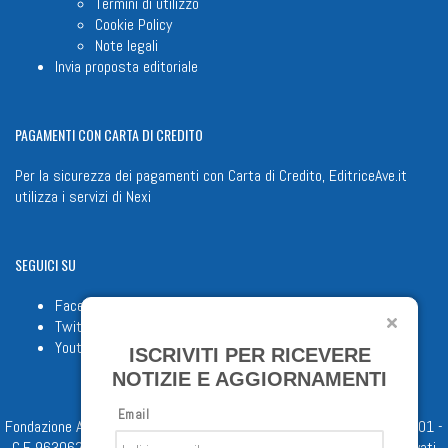
Termini di utilizzo
Cookie Policy
Note legali
Invia proposta editoriale
PAGAMENTI
CON CARTA DI CREDITO
Per la sicurezza dei pagamenti con Carta di Credito, EditriceAve.it
utilizza i servizi di
Nexi
SEGUICI
SU
Facebook
Twitter
Youtube
ISCRIVITI PER RICEVERE
NOTIZIE E AGGIORNAMENTI
Email
Fondazione Apostolicam Actuositatem ETS © 2023 - P.I. 05398481001 -
C.F 96306220581 - REA 888781 del 23/02/98 - Tutti i diritti riservati