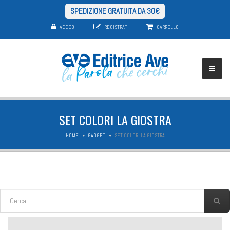
SPEDIZIONE GRATUITA DA 30€
ACCEDI
REGISTRATI
CARRELLO
SET COLORI LA GIOSTRA
HOME
GADGET
SET COLORI LA GIOSTRA
FORM DI RICERCA
Cerca