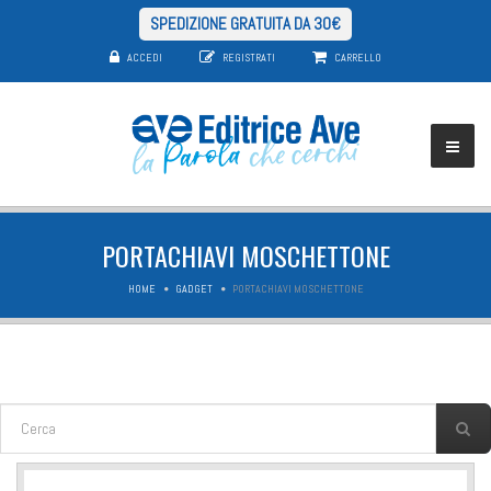
SPEDIZIONE GRATUITA DA 30€
ACCEDI
REGISTRATI
CARRELLO
PORTACHIAVI MOSCHETTONE
HOME
GADGET
PORTACHIAVI MOSCHETTONE
FORM DI RICERCA
Cerca