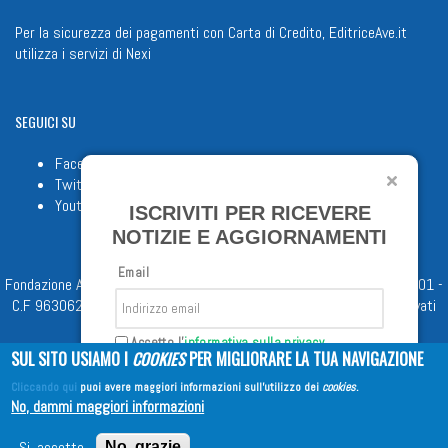
Per la sicurezza dei pagamenti con Carta di Credito, EditriceAve.it
utilizza i servizi di
Nexi
SEGUICI
SU
Facebook
Twitter
Youtube
ISCRIVITI PER RICEVERE
NOTIZIE E AGGIORNAMENTI
Email
Fondazione Apostolicam Actuositatem ETS © 2023 - P.I. 05398481001 -
C.F 96306220581 - REA 888781 del 23/02/98 - Tutti i diritti riservati
Accetto l'
informativa sulla privacy
SUL SITO USIAMO I
COOKIES
PER MIGLIORARE LA TUA NAVIGAZIONE
Cliccando qui
puoi avere maggiori informazioni sull'utilizzo dei
cookies
.
Iscriviti
No, dammi maggiori informazioni
Copyright © 2026
EDITRICE AVE
| All Rights Reserved
Si, accetto
No, grazie