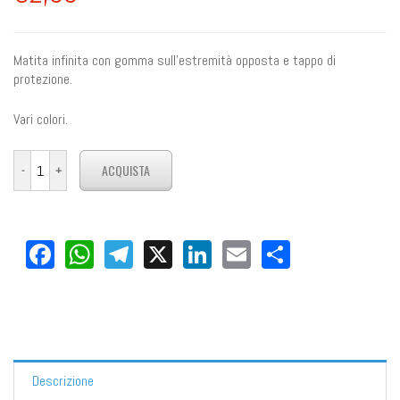
Matita infinita con gomma sull'estremità opposta e tappo di
protezione.
Vari colori.
Facebook
WhatsApp
Telegram
X
LinkedIn
Email
Share
Descrizione