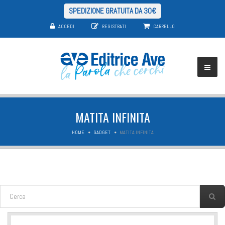
SPEDIZIONE GRATUITA DA 30€
ACCEDI
REGISTRATI
CARRELLO
MATITA INFINITA
HOME
GADGET
MATITA INFINITA
FORM DI RICERCA
Cerca