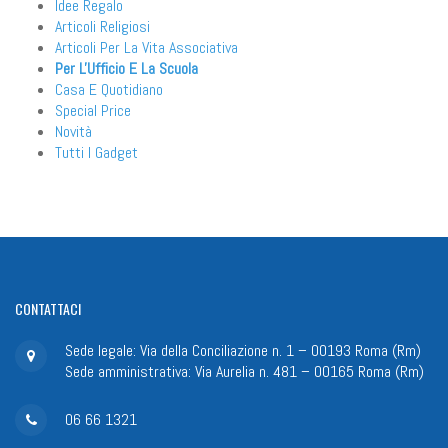
Idee Regalo
Articoli Religiosi
Articoli Per La Vita Associativa
Per L'Ufficio E La Scuola
Casa E Quotidiano
Special Price
Novità
Tutti I Gadget
CONTATTACI
Sede legale: Via della Conciliazione n. 1 – 00193 Roma (Rm)
Sede amministrativa: Via Aurelia n. 481 – 00165 Roma (Rm)
06 66 1321