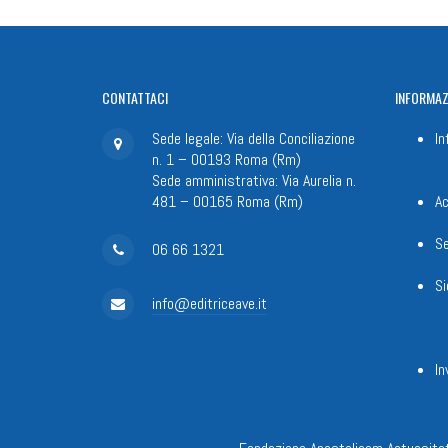
CONTATTACI
INFORMAZ
Sede legale: Via della Conciliazione
In
n. 1 – 00193 Roma (Rm)
Sede amministrativa: Via Aurelia n.
481 – 00165 Roma (Rm)
Ac
Se
06 66 1321
Si
info@editriceave.it
In