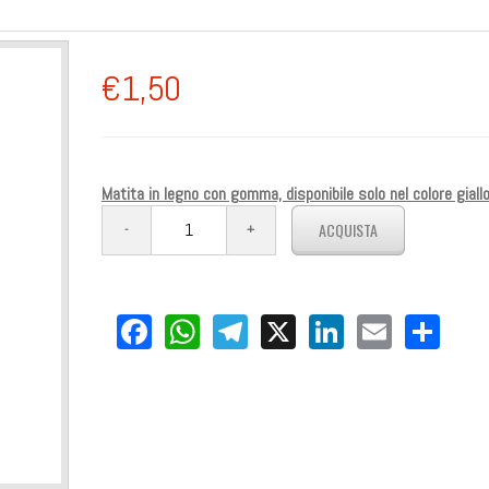
€1,50
Matita in legno con gomma, disponibile solo nel colore giall
Facebook
WhatsApp
Telegram
X
LinkedIn
Email
Sha