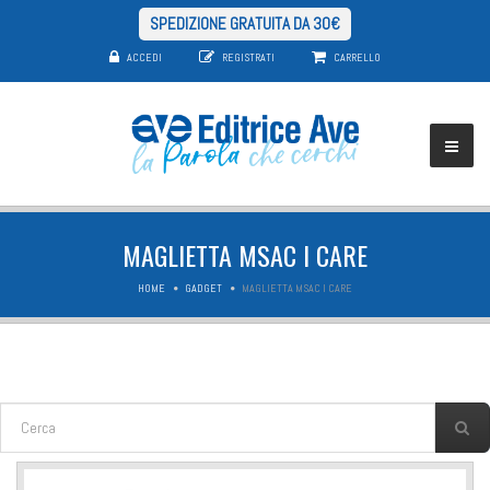
SPEDIZIONE GRATUITA DA 30€
ACCEDI
REGISTRATI
CARRELLO
MAGLIETTA MSAC I CARE
HOME
GADGET
MAGLIETTA MSAC I CARE
FORM DI RICERCA
Cerca