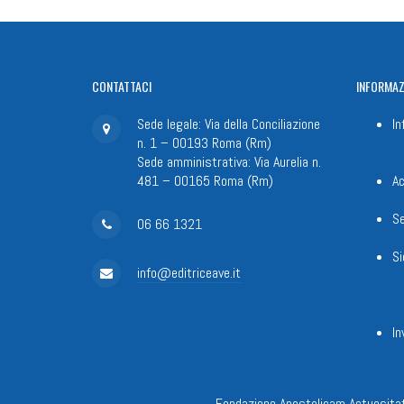
CONTATTACI
INFORMAZ
Sede legale: Via della Conciliazione
In
n. 1 – 00193 Roma (Rm)
Sede amministrativa: Via Aurelia n.
481 – 00165 Roma (Rm)
Ac
Se
06 66 1321
Si
info@editriceave.it
In
Fondazione Apostolicam Actuositat