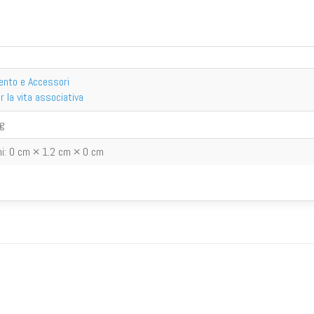
ento e Accessori
er la vita associativa
g
i:
0 cm × 1.2 cm × 0 cm