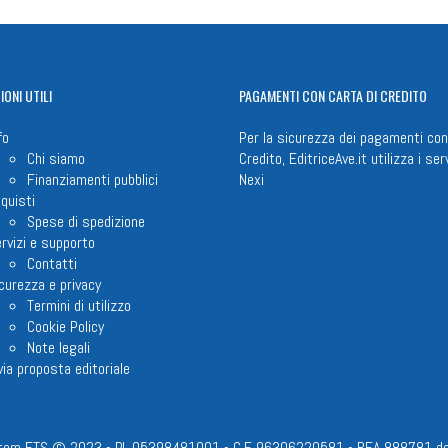
IONI
UTILI
PAGAMENTI
CON CARTA DI CREDITO
fo
Per la sicurezza dei pagamenti con
Chi siamo
Credito, EditriceAve.it utilizza i serv
Finanziamenti pubblici
Nexi
quisti
Spese di spedizione
rvizi e supporto
Contatti
curezza e privacy
Termini di utilizzo
Cookie Policy
Note legali
via proposta editoriale
em ETS © 2023 - P.I. 05398481001 - C.F 96306220581 - REA 888781 del 23