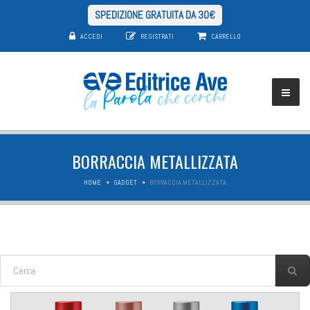
SPEDIZIONE GRATUITA DA 30€
ACCEDI
REGISTRATI
CARRELLO
BORRACCIA METALLIZZATA
HOME
GADGET
BORRACCIA METALLIZZATA
FORM DI RICERCA
Cerca