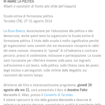
RI-AMARE LA POLITICA
Ribelli e resistenti di fronte alle sfide dell’inequità
Scuola estiva di formazione politica
Terzolas (TN), 27-31 agosto 2014
La
Rosa Bianca
, Associazione per l'educazione alla politica e alla
democrazia, anche quest'anno ha organizzato la Scuola estiva di
formazione politica. Il titolo della scuola è molto significativo perchè
gli organizzatori sono convinti che sia necessario riscoprire le radici
del vivere comune, rimuovere lo “spread” di cittadinanza e costruire
percorsi, prassi di condivisione, inclusione e partecipazione. La scuola
sarà l’occasione per riflettere insieme sulla pace, sui migranti,
sull’economia e sul lavoro, sulla politica, sulla Chiesa casa dei poveri,
degli esclusi e perseguitati, sulle vittime delle illegalità, sui
resistenti del nostro tempo.
All'interno del fitto e interessantissimo programma,
giovedì 28
agosto alle ore 21
, sarà presentato il libro di
Anselmo Palini
Marianella G. Villas, presso il
Convento di Terzolas
.
Il volume ripercorre la vita della giovane Marianella e descrive le
indagini e le precise denunce, presentate in qualità di presidente della