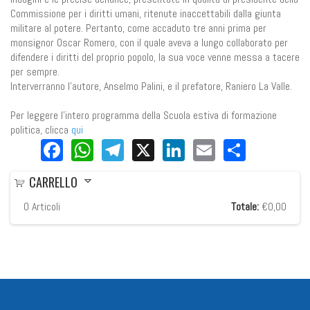
Commissione per i diritti umani, ritenute inaccettabili dalla giunta
militare al potere. Pertanto, come accaduto tre anni prima per
monsignor Oscar Romero, con il quale aveva a lungo collaborato per
difendere i diritti del proprio popolo, la sua voce venne messa a tacere
per sempre.
Interverranno l'autore, Anselmo Palini, e il prefatore, Raniero La Valle.
Per leggere l'intero programma della Scuola estiva di formazione
politica, clicca
qui
Facebook
WhatsApp
Telegram
X
LinkedIn
Email
Share
CARRELLO
0
Articoli
Totale:
€0,00