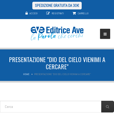
SPEDIZIONE GRATUITA DA 30€
ACCEDI
REGISTRATI
CARRELLO
PRESENTAZIONE "DIO DEL CIELO VIENIMI A
CERCARE"
HOME
PRESENTAZIONE "DIO DEL CIELO VIENIMI A CERCARE"
FORM DI RICERCA
Cerca