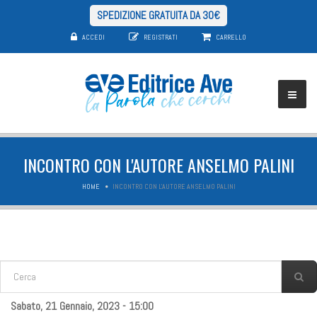
SPEDIZIONE GRATUITA DA 30€
ACCEDI
REGISTRATI
CARRELLO
INCONTRO CON L'AUTORE ANSELMO PALINI
HOME
INCONTRO CON L'AUTORE ANSELMO PALINI
FORM DI RICERCA
Cerca
Sabato, 21 Gennaio, 2023 - 15:00