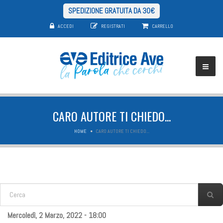
SPEDIZIONE GRATUITA DA 30€
ACCEDI
REGISTRATI
CARRELLO
CARO AUTORE TI CHIEDO...
HOME
CARO AUTORE TI CHIEDO...
FORM DI RICERCA
Cerca
Mercoledì, 2 Marzo, 2022 - 18:00