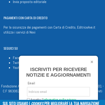
Invia proposta editoriale
PAGAMENTI
CON CARTA DI CREDITO
Per la sicurezza dei pagamenti con Carta di Credito, EditriceAve.it
utilizza i servizi di
Nexi
SEGUICI
SU
Facebook
Twitter
Youtube
ISCRIVITI PER RICEVERE
NOTIZIE E AGGIORNAMENTI
Email
Fondazione Apostolicam Actuositatem ETS © 2023 - P.I. 05398481001 -
C.F 96306220581 - REA 888781 del 23/02/98 - Tutti i diritti riservati
Accetto l'
informativa sulla privacy
SUL SITO USIAMO I
COOKIES
PER MIGLIORARE LA TUA NAVIGAZIONE