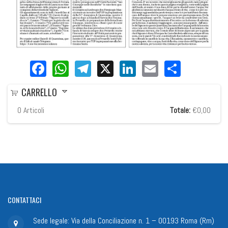
Facebook
WhatsApp
Telegram
X
LinkedIn
Email
Share
CARRELLO
0
Articoli
Totale:
€0,00
CONTATTACI
Sede legale: Via della Conciliazione n. 1 – 00193 Roma (Rm)