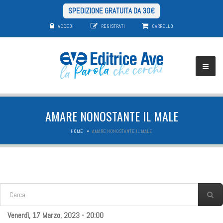
SPEDIZIONE GRATUITA DA 30€
ACCEDI
REGISTRATI
CARRELLO
AMARE NONOSTANTE IL MALE
HOME
AMARE NONOSTANTE IL MALE
FORM DI RICERCA
Cerca
Venerdì, 17 Marzo, 2023 - 20:00