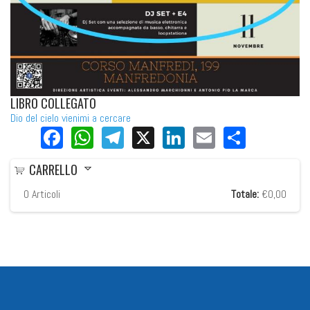
LIBRO COLLEGATO
Dio del cielo vienimi a cercare
Facebook
WhatsApp
Telegram
X
LinkedIn
Email
Share
CARRELLO
0
Articoli
Totale:
€0,00