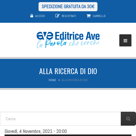
SPEDIZIONE GRATUITA DA 30€
ACCEDI
REGISTRATI
CARRELLO
ALLA RICERCA DI DIO
HOME
ALLA RICERCA DI DIO
FORM DI RICERCA
Cerca
Giovedì, 4 Novembre, 2021 - 20:00