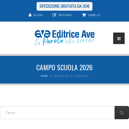
SPEDIZIONE GRATUITA DA 30€
ACCEDI
REGISTRATI
CARRELLO
CAMPO SCUOLA 2026
HOME
TERMINE DELLA TASSONOMIA
FORM DI RICERCA
Cerca