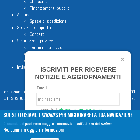
Chi siamo
Finanziamenti pubblici
Acquisti
Spese di spedizione
Servizi e supporto
Contatti
Sicurezza e privacy
Termini di utilizzo
Cookie Policy
Note legali
Invia proposta editoriale
ISCRIVITI PER RICEVERE
NOTIZIE E AGGIORNAMENTI
Email
Fondazione Apostolicam Actuositatem ETS © 2023 - P.I. 05398481001 -
C.F 96306220581 - REA 888781 del 23/02/98 - Tutti i diritti riservati
Accetto l'
informativa sulla privacy
SUL SITO USIAMO I
COOKIES
PER MIGLIORARE LA TUA NAVIGAZIONE
Cliccando qui
puoi avere maggiori informazioni sull'utilizzo dei
cookies
.
Iscriviti
No, dammi maggiori informazioni
Copyright © 2026
EDITRICE AVE
| All Rights Reserved