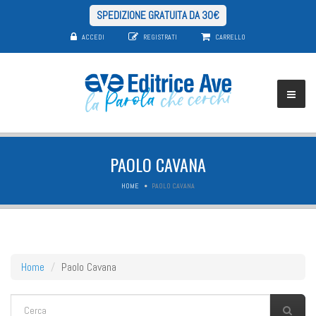
SPEDIZIONE GRATUITA DA 30€
ACCEDI
REGISTRATI
CARRELLO
PAOLO CAVANA
HOME
PAOLO CAVANA
Home
Paolo Cavana
FORM DI RICERCA
Cerca