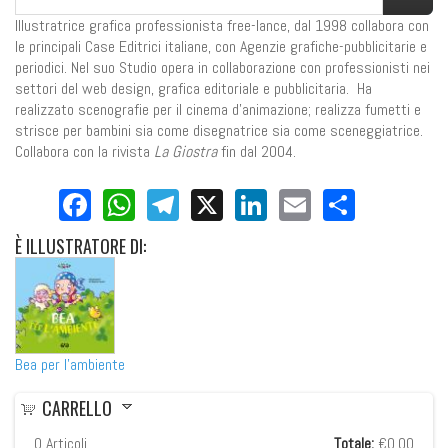
Illustratrice grafica professionista free-lance, dal 1998 collabora con
le principali Case Editrici italiane, con Agenzie grafiche-pubblicitarie e
periodici. Nel suo Studio opera in collaborazione con professionisti nei
settori del web design, grafica editoriale e pubblicitaria. Ha
realizzato scenografie per il cinema d’animazione; realizza fumetti e
strisce per bambini sia come disegnatrice sia come sceneggiatrice.
Collabora con la rivista
La Giostra
fin dal 2004.
Facebook
WhatsApp
Telegram
X
LinkedIn
Email
Share
È
ILLUSTRATORE DI:
Bea per l'ambiente
CARRELLO
0
Articoli
Totale:
€0,00