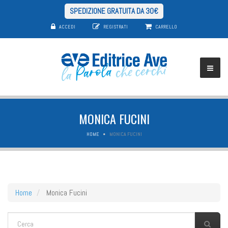
SPEDIZIONE GRATUITA DA 30€
ACCEDI
REGISTRATI
CARRELLO
MONICA FUCINI
HOME
MONICA FUCINI
Home
Monica Fucini
FORM DI RICERCA
Cerca