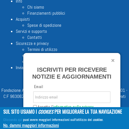
Info
Chi siamo
Finanziamenti pubblici
Acquisti
Spese di spedizione
Servizi e supporto
Contatti
Sicurezza e privacy
Termini di utilizzo
Cookie Policy
Note legali
Invia proposta editoriale
ISCRIVITI PER RICEVERE
NOTIZIE E AGGIORNAMENTI
Email
Fondazione Apostolicam Actuositatem ETS © 2023 - P.I. 05398481001 -
C.F 96306220581 - REA 888781 del 23/02/98 - Tutti i diritti riservati
Accetto l'
informativa sulla privacy
SUL SITO USIAMO I
COOKIES
PER MIGLIORARE LA TUA NAVIGAZIONE
Cliccando qui
puoi avere maggiori informazioni sull'utilizzo dei
cookies
.
Iscriviti
No, dammi maggiori informazioni
Copyright © 2026
EDITRICE AVE
| All Rights Reserved