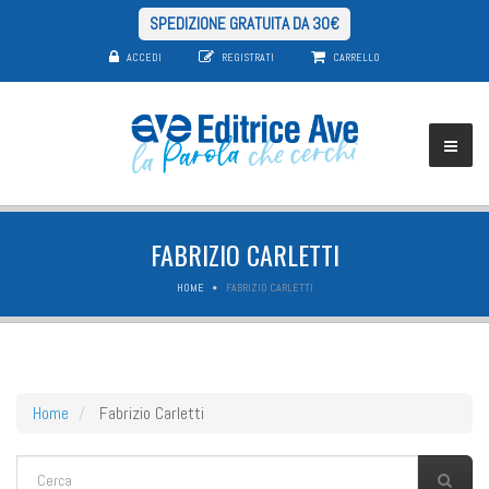
SPEDIZIONE GRATUITA DA 30€
ACCEDI
REGISTRATI
CARRELLO
FABRIZIO CARLETTI
HOME
FABRIZIO CARLETTI
Home
Fabrizio Carletti
FORM DI RICERCA
Cerca