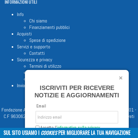
INFORMAZIONI
UTILI
Info
Chi siamo
Finanziamenti pubblici
Acquisti
Spese di spedizione
Servizi e supporto
Contatti
Sicurezza e privacy
Termini di utilizzo
Cookie Policy
Note legali
Invia proposta editoriale
ISCRIVITI PER RICEVERE
NOTIZIE E AGGIORNAMENTI
Email
Fondazione Apostolicam Actuositatem ETS © 2023 - P.I. 05398481001 -
C.F 96306220581 - REA 888781 del 23/02/98 - Tutti i diritti riservati
Accetto l'
informativa sulla privacy
SUL SITO USIAMO I
COOKIES
PER MIGLIORARE LA TUA NAVIGAZIONE