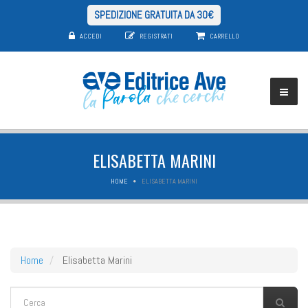
SPEDIZIONE GRATUITA DA 30€
ACCEDI
REGISTRATI
CARRELLO
ELISABETTA MARINI
HOME
ELISABETTA MARINI
Home
Elisabetta Marini
FORM DI RICERCA
Cerca