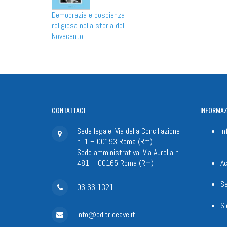
Democrazia e coscienza
religiosa nella storia del
Novecento
CONTATTACI
INFORMAZ
Sede legale: Via della Conciliazione
In
n. 1 – 00193 Roma (Rm)
Sede amministrativa: Via Aurelia n.
481 – 00165 Roma (Rm)
Ac
Se
06 66 1321
Si
info@editriceave.it