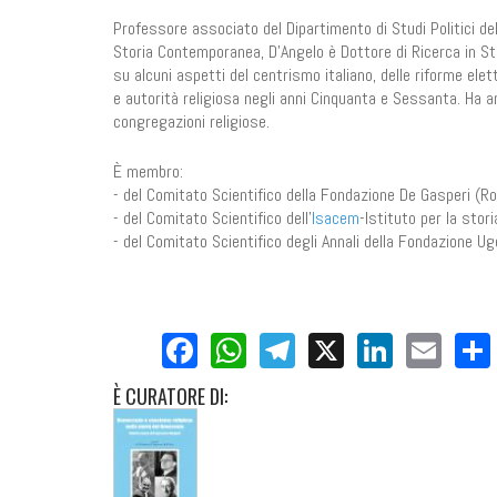
Professore associato del Dipartimento di Studi Politici de
Storia Contemporanea, D'Angelo è Dottore di Ricerca in Stor
su alcuni aspetti del centrismo italiano, delle riforme eletto
e autorità religiosa negli anni Cinquanta e Sessanta. Ha anc
congregazioni religiose.
È membro:
- del Comitato Scientifico della Fondazione De Gasperi (R
- del Comitato Scientifico dell’
Isacem
-Istituto per la stor
- del Comitato Scientifico degli Annali della Fondazione U
Facebook
WhatsApp
Telegram
X
LinkedI
Ema
È
CURATORE DI: