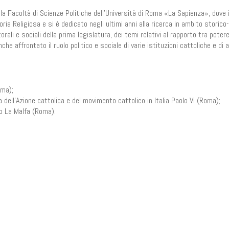
lla Facoltà di Scienze Politiche dell'Università di Roma «La Sapienza», dove
ia Religiosa e si è dedicato negli ultimi anni alla ricerca in ambito storico-
rali e sociali della prima legislatura, dei temi relativi al rapporto tra potere
he affrontato il ruolo politico e sociale di varie istituzioni cattoliche e di 
oma);
ia dell'Azione cattolica e del movimento cattolico in Italia Paolo VI (Roma);
go La Malfa (Roma).
n
il
Share