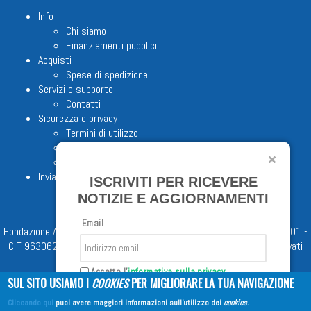
Info
Chi siamo
Finanziamenti pubblici
Acquisti
Spese di spedizione
Servizi e supporto
Contatti
Sicurezza e privacy
Termini di utilizzo
Cookie Policy
Note legali
Invia proposta editoriale
ISCRIVITI PER RICEVERE
NOTIZIE E AGGIORNAMENTI
Email
Fondazione Apostolicam Actuositatem ETS © 2023 - P.I. 05398481001 -
C.F 96306220581 - REA 888781 del 23/02/98 - Tutti i diritti riservati
Accetto l'
informativa sulla privacy
SUL SITO USIAMO I
COOKIES
PER MIGLIORARE LA TUA NAVIGAZIONE
Cliccando qui
puoi avere maggiori informazioni sull'utilizzo dei
cookies
.
Iscriviti