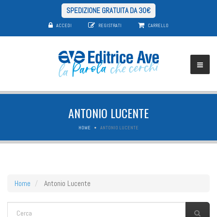
SPEDIZIONE GRATUITA DA 30€
ACCEDI
REGISTRATI
CARRELLO
ANTONIO LUCENTE
HOME
ANTONIO LUCENTE
Home
Antonio Lucente
FORM DI RICERCA
Cerca